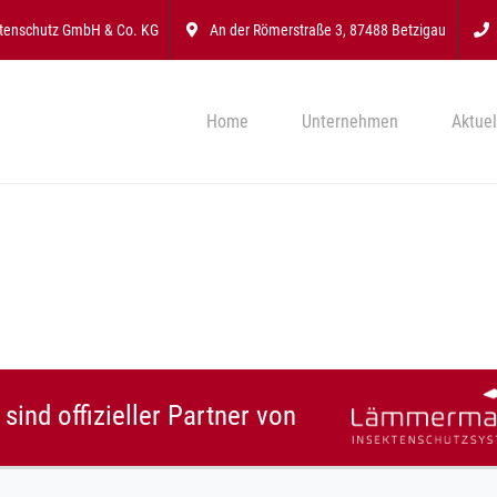
ktenschutz GmbH & Co. KG
An der Römerstraße 3, 87488 Betzigau
Home
Unternehmen
Aktuel
 sind offizieller Partner von