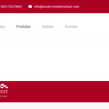
0831/52378441
info@kessler-insektenschutz.com
les
Produkte
System
Kontakt